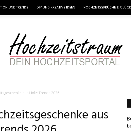
ATION UND TRENDS
DIY UND KREATIVE IDEEN
HOCHZEITSSPRÜCHE & GLÜC
itsgeschenke aus Holz: Trends 2026
Hochzeitstraum
chzeitsgeschenke aus
B
Trends 2026
b