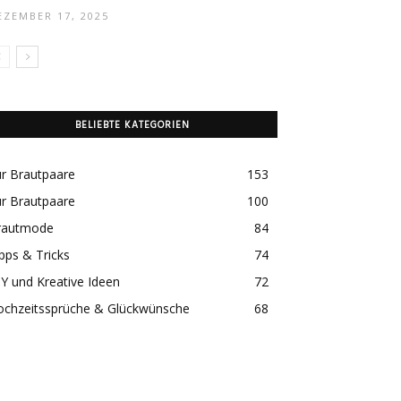
EZEMBER 17, 2025
BELIEBTE KATEGORIEN
r Brautpaare
153
r Brautpaare
100
rautmode
84
pps & Tricks
74
Y und Kreative Ideen
72
ochzeitssprüche & Glückwünsche
68