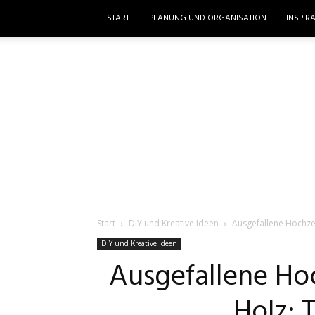
START
PLANUNG UND ORGANISATION
INSPIR
Start
DIY und Kreative Ideen
Ausgefallene Hochze
DIY und Kreative Ideen
Ausgefallene Ho
Holz: 