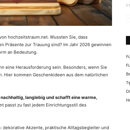
D
rund
von hochzeitstraum.net. Wussten Sie, dass
en Präsente zur Trauung sind? Im Jahr 2026 gewinnen
norm an Bedeutung.
Fü
Fü
n eine Herausforderung sein. Besonders, wenn Sie
B
n. Hier kommen Geschenkideen aus dem natürlichen
um
Ti
DI
t
nachhaltig, langlebig und schafft eine warme,
H
nt passt zu fast jedem Einrichtungsstil des
das
: dekorative Akzente, praktische Alltagsbegleiter und