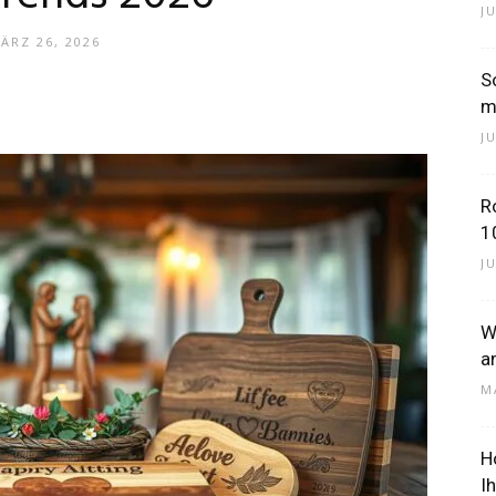
J
ÄRZ 26, 2026
S
–
m
JU
R
1
Dein
J
W
a
M
Portal
H
I