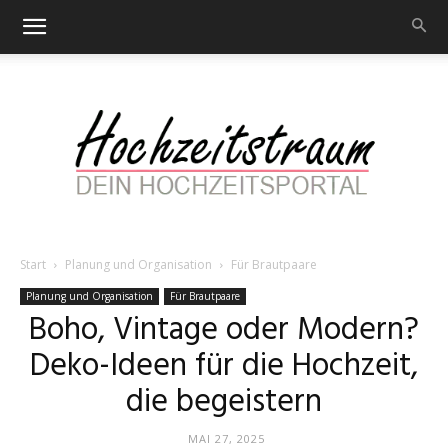
Start
Planung und Organisation
Für Brautpaare
Hochzeitstraum
Planung und Organisation
Für Brautpaare
Boho, Vintage oder Modern?
Deko-Ideen für die Hochzeit,
–
die begeistern
MAI 27, 2025