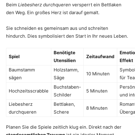
Beim
Liebesherz durchqueren
versperrt ein Bettlaken
den Weg. Ein großes Herz ist darauf gemalt.
Sie schneiden es gemeinsam aus und schreiten
hindurch. Dies symbolisiert den Start in Ihr neues Leben.
Benötigte
Emotio
Spiel
Zeitaufwand
Utensilien
Effekt
Baumstamm
Holzstamm,
Symbol
10 Minuten
sägen
Säge
für Te
Buchstaben-
Persön
Hochzeitsscrabble
5 Minuten
Schilder
und int
Liebesherz
Bettlaken,
Romant
8 Minuten
durchqueren
Schere
Überg
Planen Sie die Spiele zeitlich klug ein. Direkt nach der
standesamtlichen Trauung
ist ein idealer Moment.