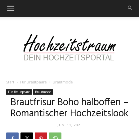
Start
Für Brautpaare
Brautmode
Hochzeitstraum
Für Brautpaare
Brautmode
Brautfrisur Boho halboffen –
Romantischer Hochzeitslook
–
JUNI 11, 2025