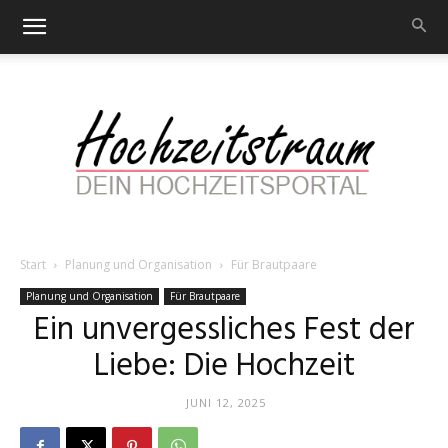
Start
Planung und Organisation
Für Brautpaare
Hochzeitstraum
Planung und Organisation
Für Brautpaare
Ein unvergessliches Fest der
Liebe: Die Hochzeit
–
JUNI 12, 2025