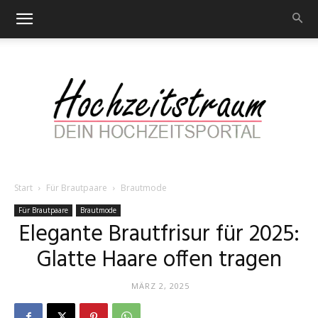
Start
Für Brautpaare
Brautmode
Hochzeitstraum
Für Brautpaare
Brautmode
Elegante Brautfrisur für 2025:
Glatte Haare offen tragen
–
MÄRZ 2, 2025