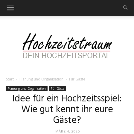
Start
Planung und Organisation
Für Gäste
Hochzeitstraum
Planung und Organisation
Für Gäste
Idee für ein Hochzeitsspiel:
Wie gut kennt ihr eure
–
Gäste?
MÄRZ 4, 2025