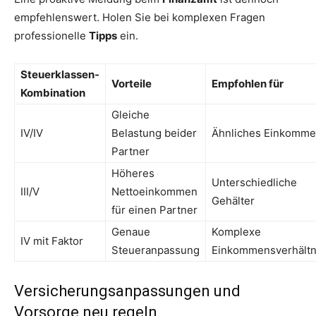
empfehlenswert. Holen Sie bei komplexen Fragen
professionelle
Tipps
ein.
Steuerklassen-
Vorteile
Empfohlen für
Kombination
Gleiche
IV/IV
Belastung beider
Ähnliches Einkomm
Partner
Höheres
Unterschiedliche
III/V
Nettoeinkommen
Gehälter
für einen Partner
Genaue
Komplexe
IV mit Faktor
Steueranpassung
Einkommensverhältn
Versicherungsanpassungen und
Vorsorge neu regeln