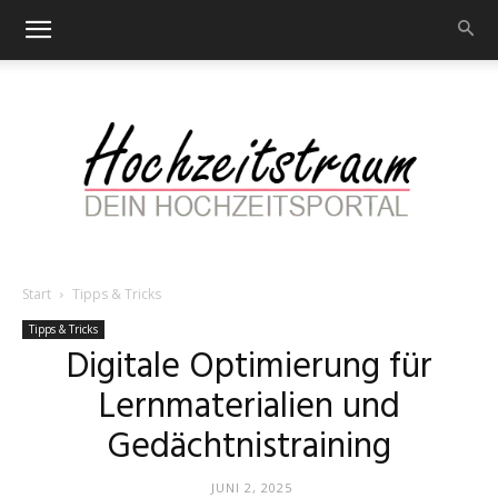
Start
Tipps & Tricks
Hochzeitstraum
Tipps & Tricks
Digitale Optimierung für
Lernmaterialien und
–
Gedächtnistraining
JUNI 2, 2025