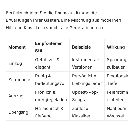
Berücksichtigen Sie die Raumakustik und die
Erwartungen Ihrer
Gästen
. Eine Mischung aus modernen
Hits und Klassikern spricht alle Generationen an.
Empfohlener
Moment
Beispiele
Wirkung
Stil
Gefühlvoll &
Instrumental-
Spannung
Einzug
elegant
Versionen
aufbauen
Ruhig &
Persönliche
Emotional
Zeremonie
bedeutungsvoll
Lieblingslieder
Tiefe
Fröhlich &
Upbeat-Pop-
Feierstim
Auszug
energiegeladen
Songs
einleiten
Harmonisch &
Zeitlose
Nahtloser
Übergang
fließend
Klassiker
Wechsel