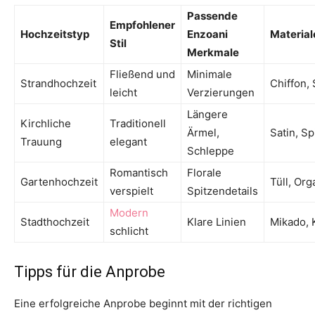
Passende
Empfohlener
Hochzeitstyp
Enzoani
Materia
Stil
Merkmale
Fließend und
Minimale
Strandhochzeit
Chiffon,
leicht
Verzierungen
Längere
Kirchliche
Traditionell
Ärmel,
Satin, Sp
Trauung
elegant
Schleppe
Romantisch
Florale
Gartenhochzeit
Tüll, Or
verspielt
Spitzendetails
Modern
Stadthochzeit
Klare Linien
Mikado, 
schlicht
Tipps für die Anprobe
Eine erfolgreiche Anprobe beginnt mit der richtigen