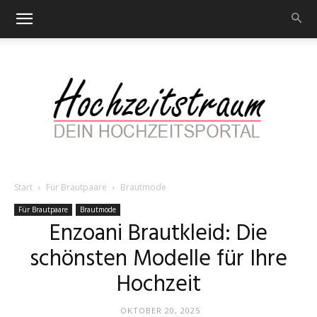
Start
Für Brautpaare
Brautmode
Hochzeitstraum
Für Brautpaare
Brautmode
Enzoani Brautkleid: Die
schönsten Modelle für Ihre
–
Hochzeit
OKTOBER 20, 2025