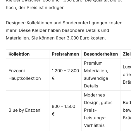
hoch, der Preis ist niedriger.
Designer-Kollektionen und Sonderanfertigungen kosten
mehr. Diese Kleider haben besondere Details und
Materialien. Sie können über 3.000 Euro kosten.
Kollektion
Preisrahmen
Besonderheiten
Zie
Premium
Lux
Enzoani
1.200 – 2.800
Materialien,
orie
Hauptkollektion
€
aufwendige
Brä
Details
Modernes
Design, gutes
Bud
800 – 1.500
Blue by Enzoani
Preis-
bew
€
Leistungs-
Brä
Verhältnis