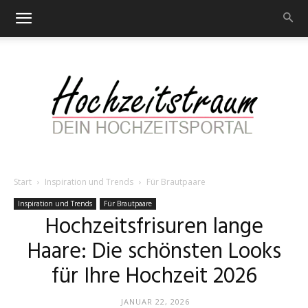
Start
Inspiration und Trends
Für Brautpaare
Hochzeitstraum
Inspiration und Trends
Für Brautpaare
Hochzeitsfrisuren lange
Haare: Die schönsten Looks
–
für Ihre Hochzeit 2026
JANUAR 22, 2026