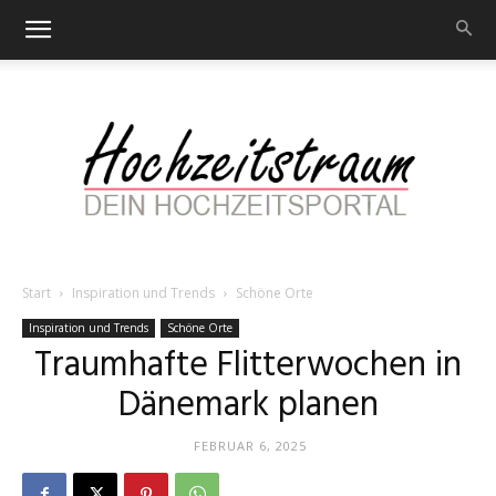
Start
Inspiration und Trends
Schöne Orte
Hochzeitstraum
Inspiration und Trends
Schöne Orte
Traumhafte Flitterwochen in
Dänemark planen
–
FEBRUAR 6, 2025