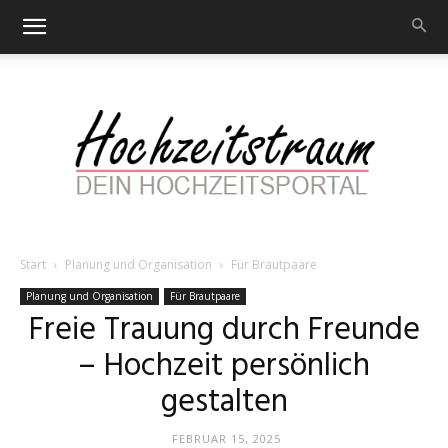
Start
Planung und Organisation
Für Brautpaare
Hochzeitstraum
Planung und Organisation
Für Brautpaare
Freie Trauung durch Freunde
– Hochzeit persönlich
–
gestalten
FEBRUAR 15, 2025