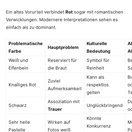
Ein altes Vorurteil verbindet
Rot
sogar mit romantischen
Verwicklungen. Modernere Interpretationen sehen es
einfach als zu dominant.
Problematische
Kulturelle
A
Hauptproblem
Farbe
Bedeutung
Al
Weiß und
Reserviert für
Symbol für
B
Elfenbein
die Braut
Reinheit
S
Kann als
B
Zuviel
Knalliges Rot
respektlos
o
Aufmerksamkeit
gelten
Te
Assoziation mit
D
Schwarz
Unglückbringend
Trauer
o
Könnte
Sehr helle
Wirken auf
M
Konkurrenz
Pastelle
Fotos weiß
Pa