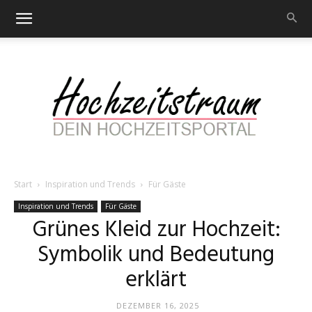
Start
Inspiration und Trends
Für Gäste
Hochzeitstraum
Inspiration und Trends
Für Gäste
Grünes Kleid zur Hochzeit:
Symbolik und Bedeutung
–
erklärt
DEZEMBER 16, 2025