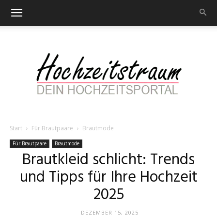
Start
Für Brautpaare
Brautmode
Hochzeitstraum
Für Brautpaare
Brautmode
Brautkleid schlicht: Trends
und Tipps für Ihre Hochzeit
–
2025
DEZEMBER 15, 2025