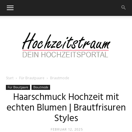
Start
Für Brautpaare
Brautmode
Hochzeitstraum
Für Brautpaare
Brautmode
Haarschmuck Hochzeit mit
echten Blumen | Brautfrisuren
–
Styles
FEBRUAR 12, 2025