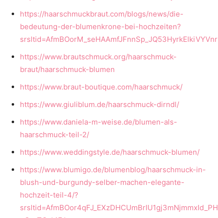
https://haarschmuckbraut.com/blogs/news/die-
bedeutung-der-blumenkrone-bei-hochzeiten?
srsltid=AfmBOorM_seHAAmfJFnnSp_JQ53HyrkElkiVYV
https://www.brautschmuck.org/haarschmuck-
braut/haarschmuck-blumen
https://www.braut-boutique.com/haarschmuck/
https://www.giuliblum.de/haarschmuck-dirndl/
https://www.daniela-m-weise.de/blumen-als-
haarschmuck-teil-2/
https://www.weddingstyle.de/haarschmuck-blumen/
https://www.blumigo.de/blumenblog/haarschmuck-in-
blush-und-burgundy-selber-machen-elegante-
hochzeit-teil-4/?
srsltid=AfmBOor4qFJ_EXzDHCUmBrIU1gj3mNjmmxId_PH