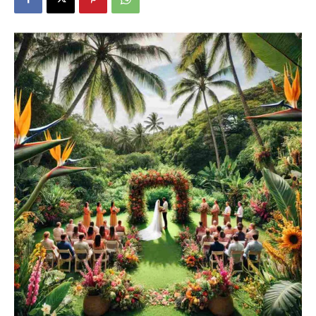
Dein
Portal
rund
um
das