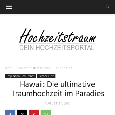
Start
Inspiration und Trends
Schöne Orte
Hochzeitstraum
Inspiration und Trends
Schöne Orte
Hawaii: Die ultimative
Traumhochzeit im Paradies
–
AUGUST 24, 2024