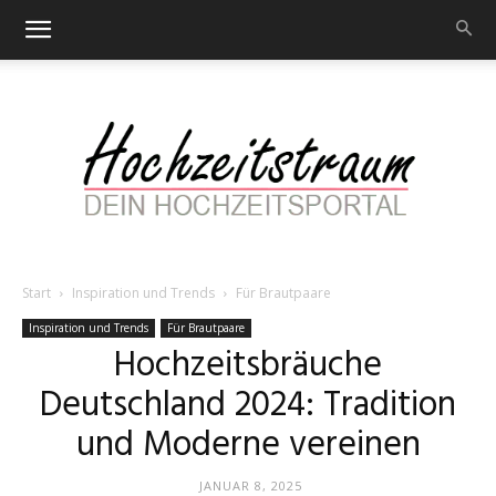
Start
Inspiration und Trends
Für Brautpaare
Hochzeitstraum
Inspiration und Trends
Für Brautpaare
Hochzeitsbräuche
Deutschland 2024: Tradition
–
und Moderne vereinen
JANUAR 8, 2025