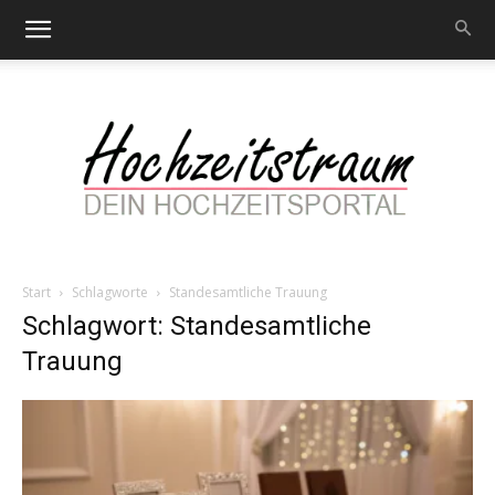
Start
Schlagworte
Standesamtliche Trauung
Hochzeitstraum
Schlagwort: Standesamtliche
Trauung
–