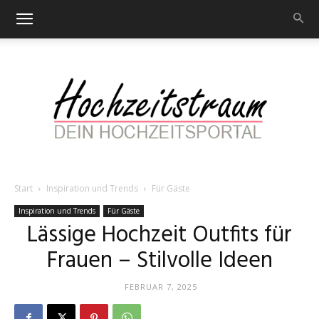
Start
Inspiration und Trends
Für Gäste
Hochzeitstraum
Inspiration und Trends
Für Gäste
Lässige Hochzeit Outfits für
Frauen – Stilvolle Ideen
–
FEBRUAR 7, 2025