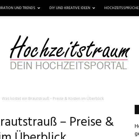
PIRATION UND TRENDS
DIY UND KREATIVE IDEEN
HOCHZEITSSPRÜCH
Was kostet ein Brautstrauß – Preise & Kosten im Überblick
Hochzeitstraum
rautstrauß – Preise &
H
im Überblick
g