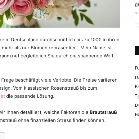
g
N
rund
 in Deutschland durchschnittlich bis zu 100€ in ihren
ie mehr als nur Blumen repräsentiert. Mein Name ist
traum.net begleite ich Sie durch die spannende Welt
Fü
Fü
 Frage beschäftigt viele Verlobte. Die Preise variieren
um
B
Design. Vom klassischen Rosenstrauß bis zum
Ti
et
die passende Lösung.
DI
r Ihnen detailliert, welche Faktoren die
Brautstrauß
H
mstrauß ohne finanziellen Stress finden können.
das