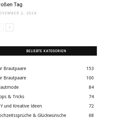
roßen Tag
OVEMBER 2, 2024
BELIEBTE KATEGORIEN
r Brautpaare
153
r Brautpaare
100
rautmode
84
pps & Tricks
74
Y und Kreative Ideen
72
ochzeitssprüche & Glückwünsche
68