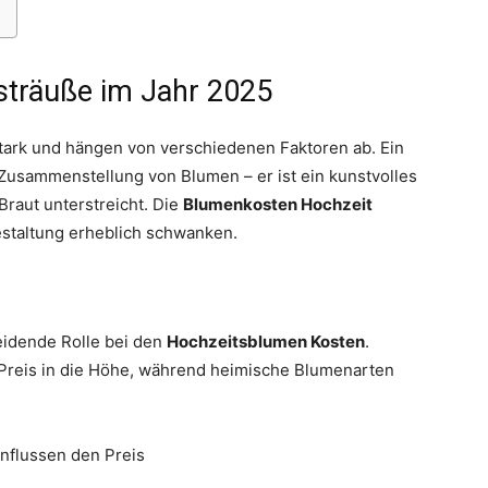
tsträuße im Jahr 2025
stark und hängen von verschiedenen Faktoren ab. Ein
Thema
e Zusammenstellung von Blumen – er ist ein kunstvolles
raut unterstreicht. Die
Blumenkosten Hochzeit
estaltung erheblich schwanken.
Hochzeit
eidende Rolle bei den
Hochzeitsblumen Kosten
.
Preis in die Höhe, während heimische Blumenarten
nflussen den Preis