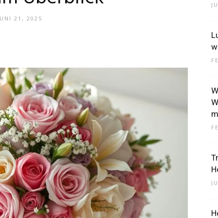
J
JUNI 21, 2025
L
–
w
F
W
W
m
Dein
F
T
H
J
Portal
H