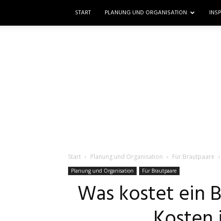
START
PLANUNG UND ORGANISATION
INS
Start
Planung und Organisation
Für Brautpaare
Planung und Organisation
Für Brautpaare
Was kostet ein B
Kosten 