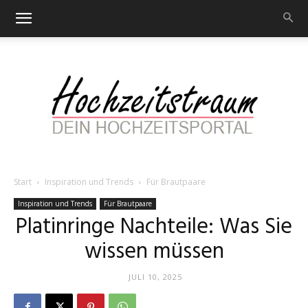
Start
Inspiration und Trends
Für Brautpaare
Hochzeitstraum
Inspiration und Trends
Für Brautpaare
Platinringe Nachteile: Was Sie
wissen müssen
–
JULI 10, 2025