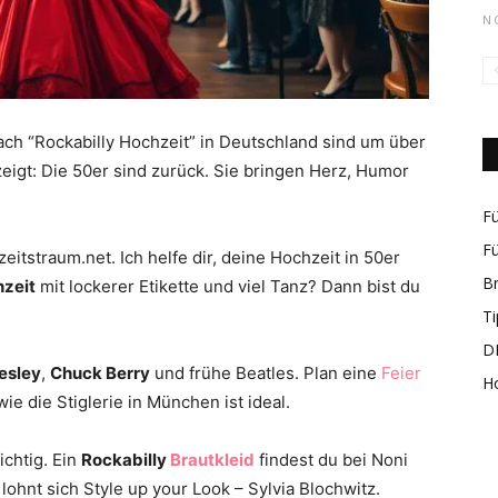
N
rund
ch “Rockabilly Hochzeit” in Deutschland sind um über
igt: Die 50er sind zurück. Sie bringen Herz, Humor
Fü
Fü
eitstraum.net. Ich helfe dir, deine Hochzeit in 50er
B
hzeit
mit lockerer Etikette und viel Tanz? Dann bist du
um
Ti
DI
resley
,
Chuck Berry
und frühe Beatles. Plan eine
Feier
H
ie die Stiglerie in München ist ideal.
ichtig. Ein
Rockabilly
Brautkleid
findest du bei Noni
das
ohnt sich Style up your Look – Sylvia Blochwitz.