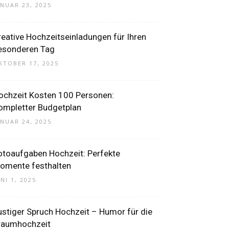
ANUAR 23, 2025
reative Hochzeitseinladungen für Ihren
esonderen Tag
KTOBER 17, 2025
ochzeit Kosten 100 Personen:
ompletter Budgetplan
ANUAR 24, 2025
otoaufgaben Hochzeit: Perfekte
omente festhalten
UNI 1, 2025
ustiger Spruch Hochzeit – Humor für die
raumhochzeit