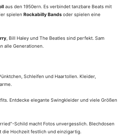
ll
aus den 1950ern. Es verbindet tanzbare Beats mit
eier spielen
Rockabilly Bands
oder spielen eine
rry
, Bill Haley und The Beatles sind perfekt. Sam
n alle Generationen.
l
 Pünktchen, Schleifen und Haartollen. Kleider,
harme.
utfits. Entdecke elegante Swingkleider und viele Größen
arried“-Schild macht Fotos unvergesslich. Blechdosen
ie Hochzeit festlich und einzigartig.