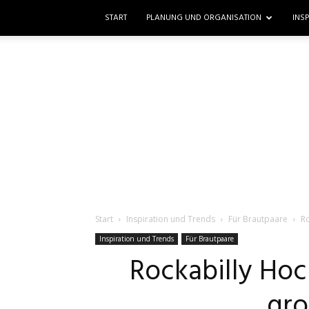
START
PLANUNG UND ORGANISATION
INS
Start
Inspiration und Trends
Für Brautpaare
Ro
Inspiration und Trends
Für Brautpaare
Rockabilly Hoc
gro