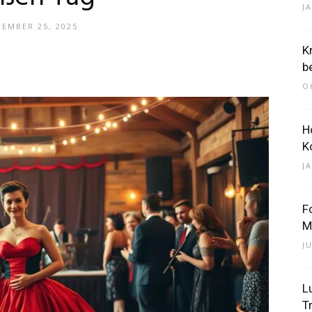
J
TEMBER 25, 2025
K
–
b
O
H
K
Dein
J
F
M
J
Portal
L
T