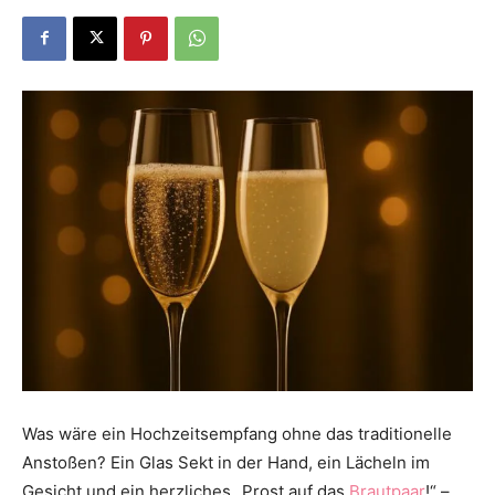
Dein
Portal
rund
um
das
Was wäre ein Hochzeitsempfang ohne das traditionelle
Anstoßen? Ein Glas Sekt in der Hand, ein Lächeln im
Gesicht und ein herzliches „Prost auf das
Brautpaar
!“ –