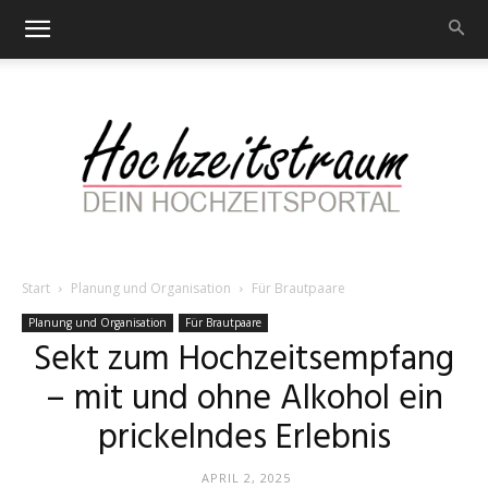
Start
Planung und Organisation
Für Brautpaare
Hochzeitstraum
Planung und Organisation
Für Brautpaare
Sekt zum Hochzeitsempfang
– mit und ohne Alkohol ein
–
prickelndes Erlebnis
APRIL 2, 2025