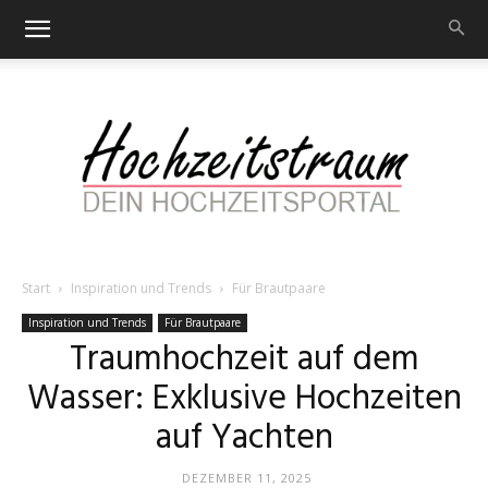
Start
Inspiration und Trends
Für Brautpaare
Hochzeitstraum
Inspiration und Trends
Für Brautpaare
Traumhochzeit auf dem
Wasser: Exklusive Hochzeiten
–
auf Yachten
DEZEMBER 11, 2025