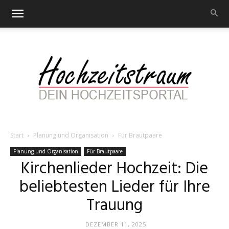
Start
Planung und Organisation
Für Brautpaare
Hochzeitstraum
Planung und Organisation
Für Brautpaare
Kirchenlieder Hochzeit: Die
beliebtesten Lieder für Ihre
–
Trauung
DEZEMBER 11, 2025