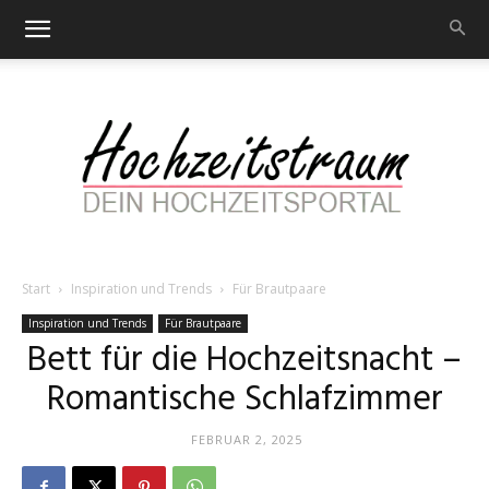
Start
Inspiration und Trends
Für Brautpaare
Hochzeitstraum
Inspiration und Trends
Für Brautpaare
Bett für die Hochzeitsnacht –
Romantische Schlafzimmer
–
FEBRUAR 2, 2025