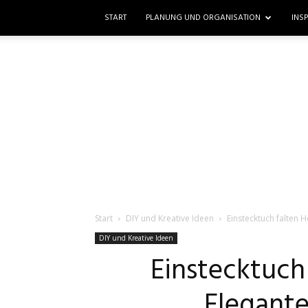
START
PLANUNG UND ORGANISATION
INS
Start
DIY und Kreative Ideen
Einstecktuch falten 
DIY und Kreative Ideen
Einstecktuch
Elegant