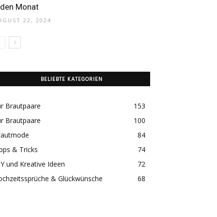
eden Monat
UGUST 22, 2024
BELIEBTE KATEGORIEN
r Brautpaare
153
r Brautpaare
100
rautmode
84
pps & Tricks
74
Y und Kreative Ideen
72
ochzeitssprüche & Glückwünsche
68