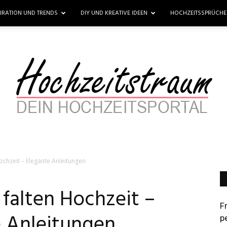
PIRATION UND TRENDS
DIY UND KREATIVE IDEEN
HOCHZEITSSPRÜCH
Hochzeit – Elegante Anleitungen
Hochzeitstraum
 falten Hochzeit –
F
e Anleitungen
p