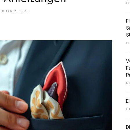
F
BRUAR 2, 2025
F
–
S
S
F
V
F
Dein
P
N
E
O
Portal
D