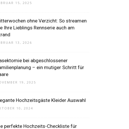
EBRUAR 15, 2025
litterwochen ohne Verzicht: So streamen
ie Ihre Lieblings Rennserie auch am
trand
EBRUAR 13, 2026
asektomie bei abgeschlossener
amilienplanung – ein mutiger Schritt für
aare
OVEMBER 19, 2025
legante Hochzeitsgäste Kleider Auswahl
KTOBER 10, 2024
ie perfekte Hochzeits-Checkliste für