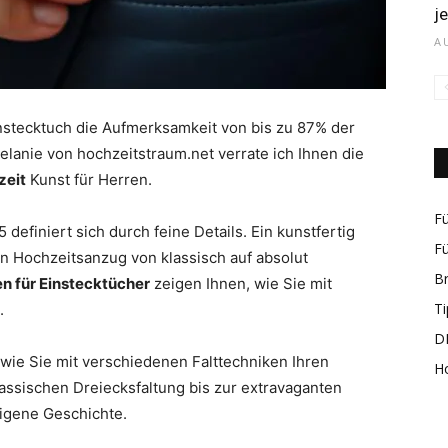
j
A
rund
instecktuch die Aufmerksamkeit von bis zu 87% der
elanie von hochzeitstraum.net verrate ich Ihnen die
zeit
Kunst für Herren.
Fü
 definiert sich durch feine Details. Ein kunstfertig
Fü
n Hochzeitsanzug von klassisch auf absolut
um
B
n für Einstecktücher
zeigen Ihnen, wie Sie mit
Ti
.
DI
 wie Sie mit verschiedenen Falttechniken Ihren
H
lassischen Dreiecksfaltung bis zur extravaganten
eigene Geschichte.
das