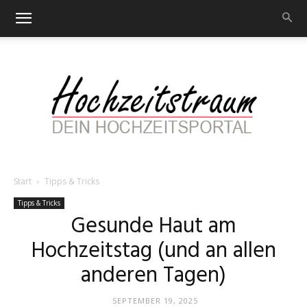
Start
Tipps & Tricks
Hochzeitstraum
Tipps & Tricks
Gesunde Haut am
Hochzeitstag (und an allen
–
anderen Tagen)
SEPTEMBER 19, 2025