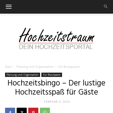
Start
Planung und Organisation
Für Brautpaare
Hochzeitstraum
Planung und Organisation
Für Brautpaare
Hochzeitsbingo – Der lustige
Hochzeitsspaß für Gäste
–
FEBRUAR 3, 2025