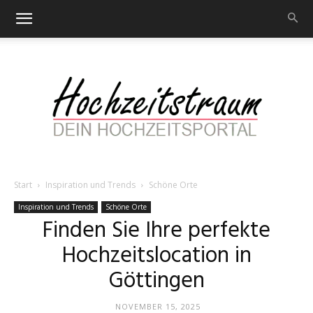
Start
Inspiration und Trends
Schöne Orte
Hochzeitstraum
Inspiration und Trends
Schöne Orte
Finden Sie Ihre perfekte
Hochzeitslocation in
–
Göttingen
NOVEMBER 15, 2025