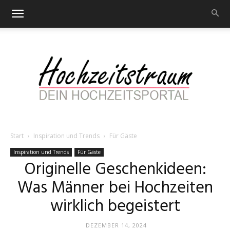
Start
Inspiration und Trends
Für Gäste
Hochzeitstraum
Inspiration und Trends
Für Gäste
Originelle Geschenkideen:
Was Männer bei Hochzeiten
–
wirklich begeistert
DEZEMBER 14, 2024