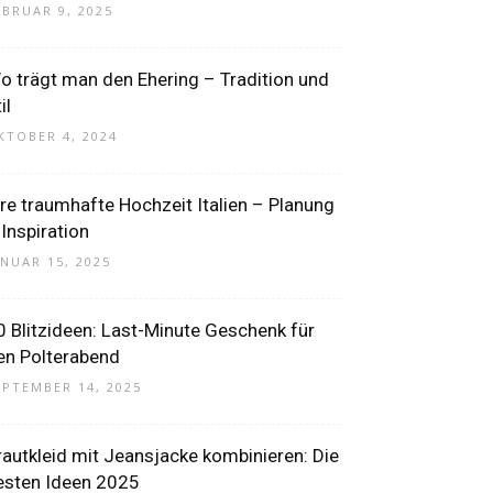
EBRUAR 9, 2025
o trägt man den Ehering – Tradition und
il
KTOBER 4, 2024
hre traumhafte Hochzeit Italien – Planung
 Inspiration
ANUAR 15, 2025
0 Blitzideen: Last-Minute Geschenk für
en Polterabend
EPTEMBER 14, 2025
rautkleid mit Jeansjacke kombinieren: Die
esten Ideen 2025