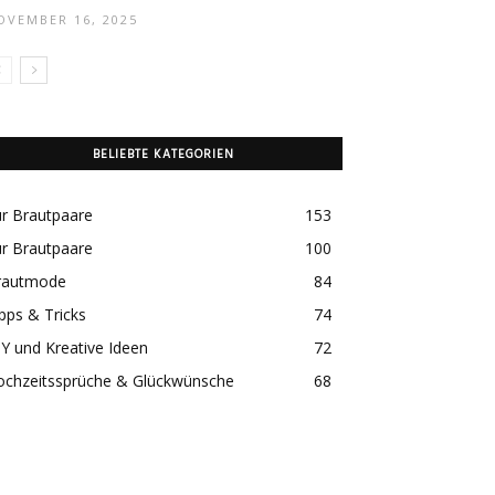
OVEMBER 16, 2025
BELIEBTE KATEGORIEN
r Brautpaare
153
r Brautpaare
100
rautmode
84
pps & Tricks
74
Y und Kreative Ideen
72
ochzeitssprüche & Glückwünsche
68