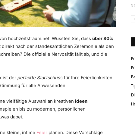
N
rund
 von hochzeitstraum.net. Wussten Sie, dass
über 80%
direkt nach der standesamtlichen Zeremonie als den
reiben? Die offizielle Nervosität fällt ab, und die
Fü
Fü
B
k ist der
perfekte Startschuss
für Ihre Feierlichkeiten.
um
e Stimmung für alle Anwesenden.
Ti
DI
ne vielfältige Auswahl an kreativen
Ideen
H
nspielen bis zu modernen, persönlichen
twas dabei.
das
ine kleine, intime
Feier
planen. Diese Vorschläge