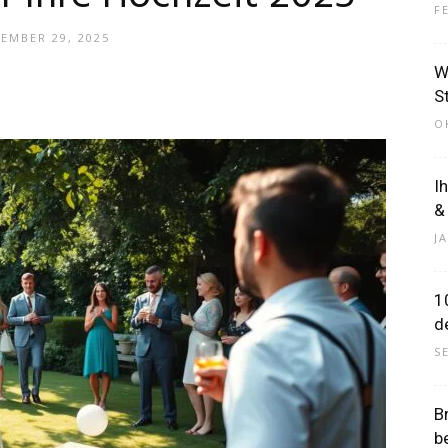
F
EMBER 29, 2025
W
–
St
O
I
&
Dein
J
1
d
S
Portal
B
b