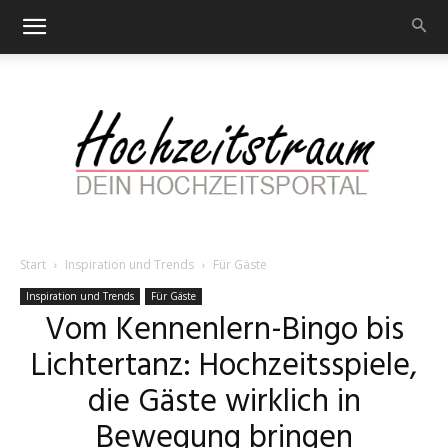
Start
Inspiration und Trends
Für Gäste
Hochzeitstraum
Inspiration und Trends
Für Gäste
Vom Kennenlern-Bingo bis
Lichtertanz: Hochzeitsspiele,
–
die Gäste wirklich in
Bewegung bringen