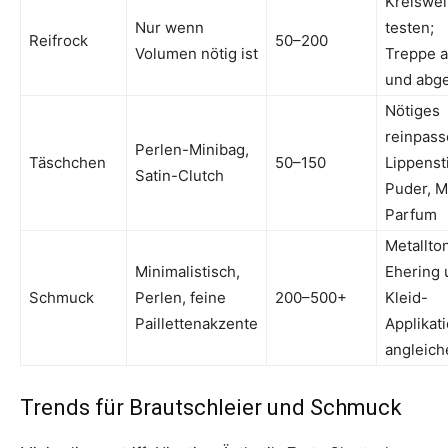
Kreiswei
Nur wenn
testen;
Reifrock
50–200
Volumen nötig ist
Treppe a
und abg
Nötiges
reinpass
Perlen-Minibag,
Täschchen
50–150
Lippensti
Satin-Clutch
Puder, M
Parfum
Metallto
Minimalistisch,
Ehering 
Schmuck
Perlen, feine
200–500+
Kleid-
Paillettenakzente
Applikat
angleich
Trends für Brautschleier und Schmuck