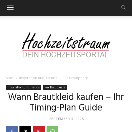
Start
Inspiration und Trends
Für Brautpaare
Hochzeitstraum
Inspiration und Trends
Für Brautpaare
Wann Brautkleid kaufen – Ihr
Timing-Plan Guide
–
SEPTEMBER 3, 2025