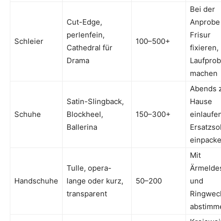
Bei der
Cut-Edge,
Anprobe
perlenfein,
Frisur
Schleier
100–500+
Cathedral für
fixieren,
Drama
Laufpro
machen
Abends 
Satin-Slingback,
Hause
Schuhe
Blockheel,
150–300+
einlaufen
Ballerina
Ersatzso
einpack
Mit
Tulle, opera-
Ärmelde
Handschuhe
lange oder kurz,
50–200
und
transparent
Ringwec
abstimm