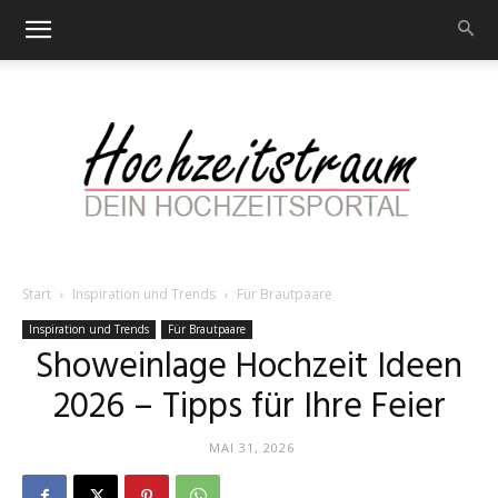
Start
Inspiration und Trends
Für Brautpaare
Hochzeitstraum
Inspiration und Trends
Für Brautpaare
Showeinlage Hochzeit Ideen
2026 – Tipps für Ihre Feier
–
MAI 31, 2026