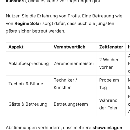
künstler
n, damit es keine Verzögerungen gibt.
Nutzen Sie die Erfahrung von Profis. Eine Betreuung wie
von
Regine Solar
sorgt dafür, dass auch die jüngsten
gäste
sicher betreut werden.
Aspekt
Verantwortlich
Zeitfenster
A
2 Wochen
Ablaufbesprechung
Zeremonienmeister
vorher
Techniker /
Probe am
Technik & Bühne
Künstler
Tag
M
Während
Gäste & Betreuung
Betreuungsteam
der Feier
Abstimmungen verhindern, dass mehrere
showeinlagen