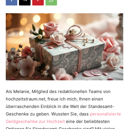
Dein
Portal
rund
um
Als Melanie, Mitglied des redaktionellen Teams von
hochzeitstraum.net, freue ich mich, Ihnen einen
überraschenden Einblick in die Welt der Standesamt-
das
Geschenke zu geben. Wussten Sie, dass
personalisierte
Geldgeschenke zur Hochzeit
eine der beliebtesten
Optionen für Standesamt-Geschenke sind? Mit vielen