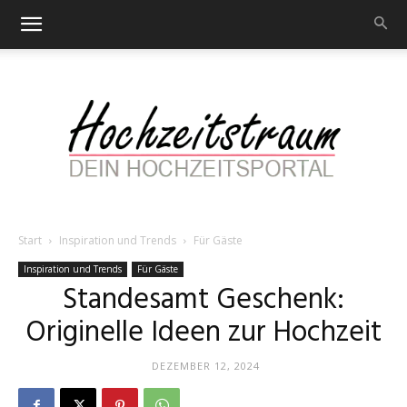
Start
Inspiration und Trends
Für Gäste
Hochzeitstraum
Inspiration und Trends
Für Gäste
Standesamt Geschenk:
Originelle Ideen zur Hochzeit
–
DEZEMBER 12, 2024